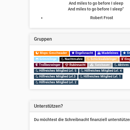
And miles to go before I sleep
And miles to go before I sleep"
Robert Frost
Gruppen
Mops-Geschwader
Engelsnacht
Madeleines
St
Grimmlinge
Nachtmahre
Schicksalsbringer
Eing
Trollbezwinger
Rubinnacht
Satzbauer
Aktives 
Hilfreiches Mitglied Lvl. 5
Hilfreiches Mitglied Lvl. 4
Hilfreiches Mitglied Lvl.3
Hilfreiches Mitglied Lvl. 1
Hilfreiches Mitglied Lvl. 2
Unterstützen?
Du möchtest die Schreibnacht finanziell unterstüt