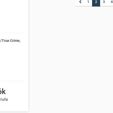
1
2
3
4
or/True Crime,
!
6k
frufe