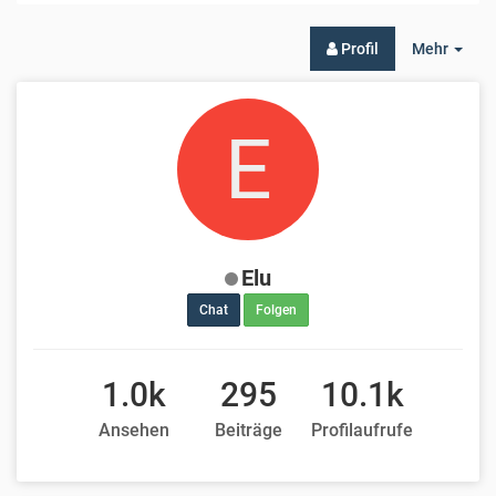
Togg
Profil
Mehr
Dro
E
Elu
Chat
Folgen
1.0k
295
10.1k
Ansehen
Beiträge
Profilaufrufe