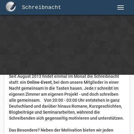
Schreibnacht
Herzlich Willkommen auf Schreibnacht.de
Hier erwartet dich eine aktive Federschwinger-Community
mit über 3.000 Mitgliedern.
Willkommen ist jede Person, die gerne schreibt
. Alter, Genre
und Erfahrung sind nicht relevant, es zählt allein die Liebe
zum geschriebenen Wort.
Seit August 2013 findet einmal im Monat die Schreibnacht
statt: ein
Online-Event
, bei dem unsere Mitglieder in einer
Nacht gemeinsam in die Tasten hauen. Jede:r schreibt im
eigenen Zimmer am eigenen Projekt - und doch schreiben
alle gemeinsam. Von 20:00 - 03:00 Uhr entstehen in ganz
Deutschland und darüber hinaus Romane, Kurzgeschichten,
Blogbeiträge und Seminararbeiten, während die
Schreibenden sich gegenseitig motivieren und unterstützen.
Das Besondere? Neben der Motivation bieten wir jeden