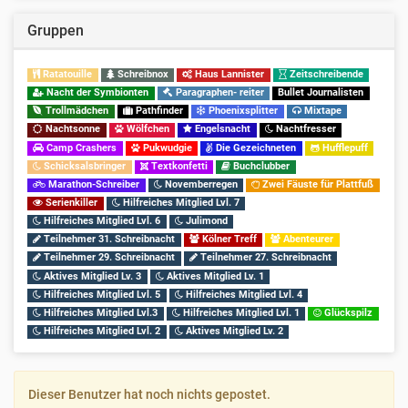
Gruppen
Ratatouille
Schreibnox
Haus Lannister
Zeitschreibende
Nacht der Symbionten
Paragraphen- reiter
Bullet Journalisten
Trollmädchen
Pathfinder
Phoenixsplitter
Mixtape
Nachtsonne
Wölfchen
Engelsnacht
Nachtfresser
Camp Crashers
Pukwudgie
Die Gezeichneten
Hufflepuff
Schicksalsbringer
Textkonfetti
Buchclubber
Marathon-Schreiber
Novemberregen
Zwei Fäuste für Plattfuß
Serienkiller
Hilfreiches Mitglied Lvl. 7
Hilfreiches Mitglied Lvl. 6
Julimond
Teilnehmer 31. Schreibnacht
Kölner Treff
Abenteurer
Teilnehmer 29. Schreibnacht
Teilnehmer 27. Schreibnacht
Aktives Mitglied Lv. 3
Aktives Mitglied Lv. 1
Hilfreiches Mitglied Lvl. 5
Hilfreiches Mitglied Lvl. 4
Hilfreiches Mitglied Lvl.3
Hilfreiches Mitglied Lvl. 1
Glückspilz
Hilfreiches Mitglied Lvl. 2
Aktives Mitglied Lv. 2
Dieser Benutzer hat noch nichts gepostet.