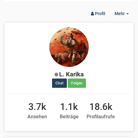
Togg
Profil
Mehr
Dro
L. Karika
Chat
Folgen
3.7k
1.1k
18.6k
Ansehen
Beiträge
Profilaufrufe