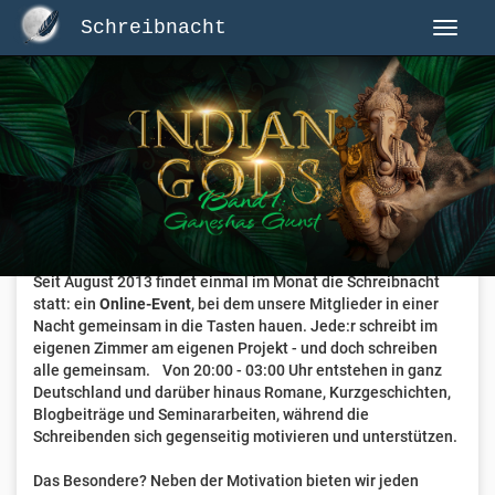
Schreibnacht
Herzlich Willkommen auf Schreibnacht.de
Hier erwartet dich eine aktive Federschwinger-Community
mit über 3.000 Mitgliedern.
Willkommen ist jede Person, die gerne schreibt
. Alter, Genre
und Erfahrung sind nicht relevant, es zählt allein die Liebe
zum geschriebenen Wort.
Seit August 2013 findet einmal im Monat die Schreibnacht
statt: ein
Online-Event
, bei dem unsere Mitglieder in einer
Nacht gemeinsam in die Tasten hauen. Jede:r schreibt im
eigenen Zimmer am eigenen Projekt - und doch schreiben
alle gemeinsam. Von 20:00 - 03:00 Uhr entstehen in ganz
Deutschland und darüber hinaus Romane, Kurzgeschichten,
Blogbeiträge und Seminararbeiten, während die
Schreibenden sich gegenseitig motivieren und unterstützen.
Das Besondere? Neben der Motivation bieten wir jeden