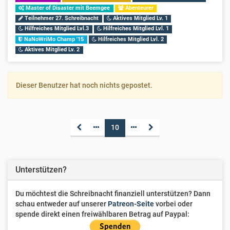
Master of Disaster mit Beemgee
Abenteurer
Teilnehmer 27. Schreibnacht
Aktives Mitglied Lv. 1
Hilfreiches Mitglied Lvl.3
Hilfreiches Mitglied Lvl. 1
NaNoWriMo Champ '15
Hilfreiches Mitglied Lvl. 2
Aktives Mitglied Lv. 2
Dieser Benutzer hat noch nichts gepostet.
10
Unterstützen?
Du möchtest die Schreibnacht finanziell unterstützen? Dann
schau entweder auf unserer
Patreon-Seite
vorbei oder
spende direkt einen freiwählbaren Betrag auf Paypal: