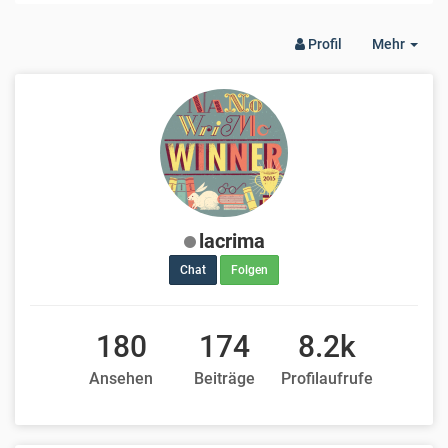
Togg
Profil
Mehr
Dro
lacrima
Chat
Folgen
180
174
8.2k
Ansehen
Beiträge
Profilaufrufe