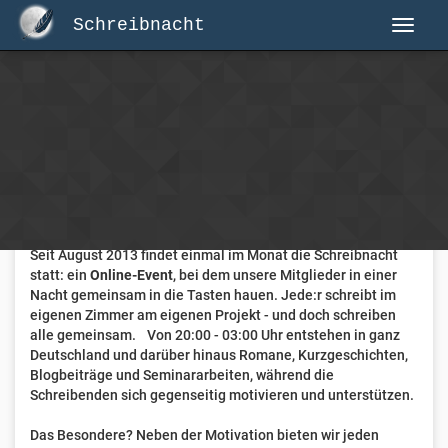
Schreibnacht
Herzlich Willkommen auf Schreibnacht.de
Hier erwartet dich eine aktive Federschwinger-Community
mit über 3.000 Mitgliedern.
Willkommen ist jede Person, die gerne schreibt
. Alter, Genre
und Erfahrung sind nicht relevant, es zählt allein die Liebe
zum geschriebenen Wort.
Seit August 2013 findet einmal im Monat die Schreibnacht
statt: ein
Online-Event
, bei dem unsere Mitglieder in einer
Nacht gemeinsam in die Tasten hauen. Jede:r schreibt im
eigenen Zimmer am eigenen Projekt - und doch schreiben
alle gemeinsam. Von 20:00 - 03:00 Uhr entstehen in ganz
Deutschland und darüber hinaus Romane, Kurzgeschichten,
Blogbeiträge und Seminararbeiten, während die
Schreibenden sich gegenseitig motivieren und unterstützen.
Das Besondere? Neben der Motivation bieten wir jeden