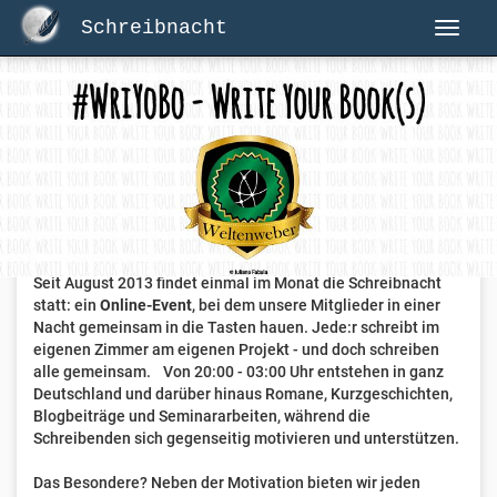
Schreibnacht
Herzlich Willkommen auf Schreibnacht.de
Hier erwartet dich eine aktive Federschwinger-Community
mit über 3.000 Mitgliedern.
Willkommen ist jede Person, die gerne schreibt
. Alter, Genre
und Erfahrung sind nicht relevant, es zählt allein die Liebe
zum geschriebenen Wort.
Seit August 2013 findet einmal im Monat die Schreibnacht
statt: ein
Online-Event
, bei dem unsere Mitglieder in einer
Nacht gemeinsam in die Tasten hauen. Jede:r schreibt im
eigenen Zimmer am eigenen Projekt - und doch schreiben
alle gemeinsam. Von 20:00 - 03:00 Uhr entstehen in ganz
Deutschland und darüber hinaus Romane, Kurzgeschichten,
Blogbeiträge und Seminararbeiten, während die
Schreibenden sich gegenseitig motivieren und unterstützen.
Das Besondere? Neben der Motivation bieten wir jeden