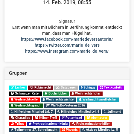
14. Feb. 2019, 08:55
Signatur
Erst wenn man mit Büchern in Berührung kommt, entdeckt
man, dass man Flügel hat.
https://www.facebook.com/mariedeversautorin/
https://twitter.com/marie_de_vers
https://www.instagram.com/marie_de_vers/
Gruppen
Lyriker
Rubinnacht
Satzbauer
Schiggy
Textkonfetti
Schwarzer Kater
Buchclubber
Weihnachtshüter
Weihnachtselfe
Weihnachtswichtel
Weihnachtsmuffelchen
Weihnachtsgrinch
WriYoBo-Veteran 2016
Hilfreiches Mitglied Lvl. 7
Hilfreiches Mitglied Lvl. 6
Julimond
Chatadias
Kölner Treff
Potterhead
Abenteurer
Tribut
Prokrastinations- könig
Prokrastinations-killer
Teilnehmer 27. Schreibnacht
Phoenix
Aktives Mitglied Lv. 5