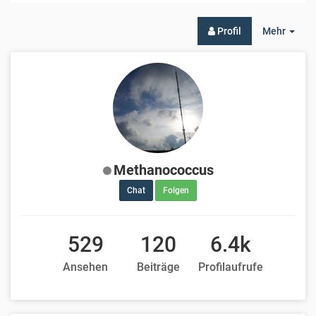
Togg
Profil
Mehr
Dro
Methanococcus
Chat
Folgen
529
120
6.4k
Ansehen
Beiträge
Profilaufrufe