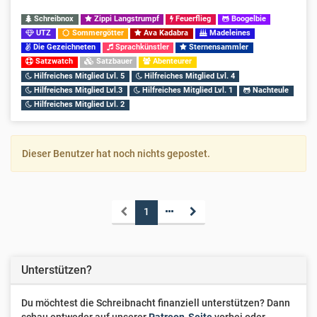
Schreibnox
Zippi Langstrumpf
Feuerflieg
Boogelbie
UTZ
Sommergötter
Ava Kadabra
Madeleines
Die Gezeichneten
Sprachkünstler
Sternensammler
Satzwatch
Satzbauer
Abenteurer
Hilfreiches Mitglied Lvl. 5
Hilfreiches Mitglied Lvl. 4
Hilfreiches Mitglied Lvl.3
Hilfreiches Mitglied Lvl. 1
Nachteule
Hilfreiches Mitglied Lvl. 2
Dieser Benutzer hat noch nichts gepostet.
1
Unterstützen?
Du möchtest die Schreibnacht finanziell unterstützen? Dann
schau entweder auf unserer
Patreon-Seite
vorbei oder