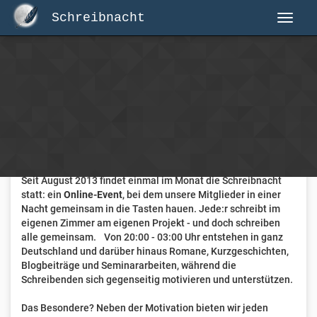
Schreibnacht
Herzlich Willkommen auf Schreibnacht.de
Hier erwartet dich eine aktive Federschwinger-Community
mit über 3.000 Mitgliedern.
Willkommen ist jede Person, die gerne schreibt
. Alter, Genre
und Erfahrung sind nicht relevant, es zählt allein die Liebe
zum geschriebenen Wort.
Seit August 2013 findet einmal im Monat die Schreibnacht
statt: ein
Online-Event
, bei dem unsere Mitglieder in einer
Nacht gemeinsam in die Tasten hauen. Jede:r schreibt im
eigenen Zimmer am eigenen Projekt - und doch schreiben
alle gemeinsam. Von 20:00 - 03:00 Uhr entstehen in ganz
Deutschland und darüber hinaus Romane, Kurzgeschichten,
Blogbeiträge und Seminararbeiten, während die
Schreibenden sich gegenseitig motivieren und unterstützen.
Das Besondere? Neben der Motivation bieten wir jeden