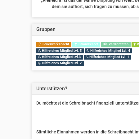
„Vielleicht ist das der wahre Ursprung von Welt: d
dem sie aufhört, sich fragen zu müssen, ob si
Gruppen
Feuerwerksnacht
Strandresort
Die Verdichteten
V
Hilfreiches Mitglied Lvl. 5
Hilfreiches Mitglied Lvl. 4
Hilfreiches Mitglied Lvl.3
Hilfreiches Mitglied Lvl. 1
Hilfreiches Mitglied Lvl. 2
Unterstützen?
Du möchtest die Schreibnacht finanziell unterstüt
Sämtliche Einnahmen werden in die Schreibnacht inve