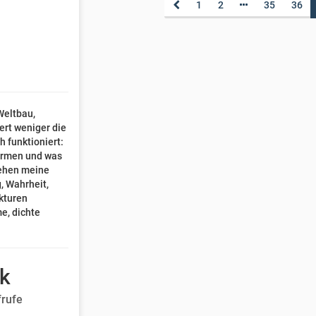
1
2
35
36
Weltbau,
rt weniger die
h funktioniert:
formen und was
tehen meine
, Wahrheit,
kturen
e, dichte
.
9k
frufe