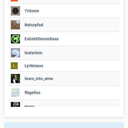
Tritonin
Naturpfad
EsGehtDarumDass
texterlein
L
Lyrikmaus
tears_into_wine
flügellos
Harry