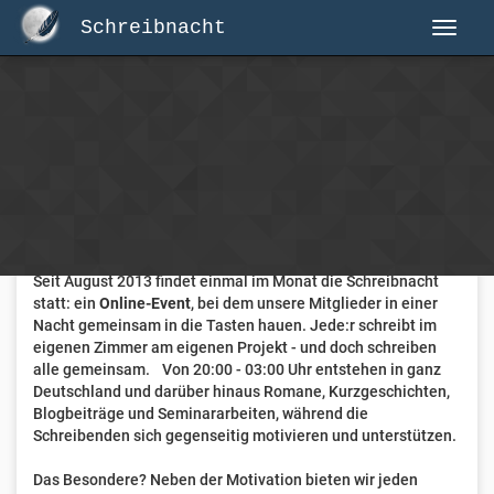
Schreibnacht
Herzlich Willkommen auf Schreibnacht.de
Hier erwartet dich eine aktive Federschwinger-Community
mit über 3.000 Mitgliedern.
Willkommen ist jede Person, die gerne schreibt
. Alter, Genre
und Erfahrung sind nicht relevant, es zählt allein die Liebe
zum geschriebenen Wort.
Seit August 2013 findet einmal im Monat die Schreibnacht
statt: ein
Online-Event
, bei dem unsere Mitglieder in einer
Nacht gemeinsam in die Tasten hauen. Jede:r schreibt im
eigenen Zimmer am eigenen Projekt - und doch schreiben
alle gemeinsam. Von 20:00 - 03:00 Uhr entstehen in ganz
Deutschland und darüber hinaus Romane, Kurzgeschichten,
Blogbeiträge und Seminararbeiten, während die
Schreibenden sich gegenseitig motivieren und unterstützen.
Das Besondere? Neben der Motivation bieten wir jeden