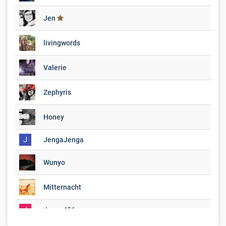
Jen
livingwords
Valerie
Zephyris
Honey
J
JengaJenga
Wunyo
Mitternacht
J
Josua456