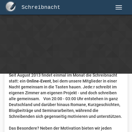
Schreibnacht
Herzlich Willkommen auf Schreibnacht.de
Hier erwartet dich eine aktive Federschwinger-Community
mit über 3.000 Mitgliedern.
Willkommen ist jede Person, die gerne schreibt
. Alter, Genre
und Erfahrung sind nicht relevant, es zählt allein die Liebe
zum geschriebenen Wort.
Seit August 2013 findet einmal im Monat die Schreibnacht
statt: ein
Online-Event
, bei dem unsere Mitglieder in einer
Nacht gemeinsam in die Tasten hauen. Jede:r schreibt im
eigenen Zimmer am eigenen Projekt - und doch schreiben
alle gemeinsam. Von 20:00 - 03:00 Uhr entstehen in ganz
Deutschland und darüber hinaus Romane, Kurzgeschichten,
Blogbeiträge und Seminararbeiten, während die
Schreibenden sich gegenseitig motivieren und unterstützen.
Das Besondere? Neben der Motivation bieten wir jeden