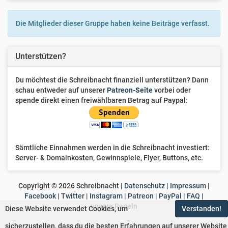
michaelD
Die Mitglieder dieser Gruppe haben keine Beiträge verfasst.
Martie
Unterstützen?
bibliophile
Du möchtest die Schreibnacht finanziell unterstützen? Dann
kira-may
schau entweder auf unserer
Patreon-Seite
vorbei oder
spende direkt einen freiwählbaren Betrag auf Paypal:
Michelle
Sabrina Schumacher
Sämtliche Einnahmen werden in die Schreibnacht investiert:
Frau Margarete
Server- & Domainkosten, Gewinnspiele, Flyer, Buttons, etc.
FIEBERHERZ
Copyright ©
2026
Schreibnacht |
Datenschutz
|
Impressum
|
Facebook
|
Twitter
|
Instagram
|
Patreon
|
PayPal
|
FAQ
|
Rosalia
unsere Regeln
Diese Website verwendet Cookies, um
Verstanden!
sicherzustellen, dass du die besten Erfahrungen auf unserer Website