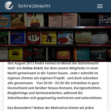
Schreibnacht
Herzlich Willkommen auf Schreibnacht.de
Hier erwartet dich eine aktive Federschwinger-Community
mit über 3.000 Mitgliedern.
Willkommen ist jede Person, die gerne schreibt
. Alter, Genre
und Erfahrung sind nicht relevant, es zählt allein die Liebe
zum geschriebenen Wort.
Seit August 2013 findet einmal im Monat die Schreibnacht
statt: ein
Online-Event
, bei dem unsere Mitglieder in einer
Nacht gemeinsam in die Tasten hauen. Jede:r schreibt im
eigenen Zimmer am eigenen Projekt - und doch schreiben
alle gemeinsam. Von 20:00 - 03:00 Uhr entstehen in ganz
Deutschland und darüber hinaus Romane, Kurzgeschichten,
Blogbeiträge und Seminararbeiten, während die
Schreibenden sich gegenseitig motivieren und unterstützen.
Das Besondere? Neben der Motivation bieten wir jeden