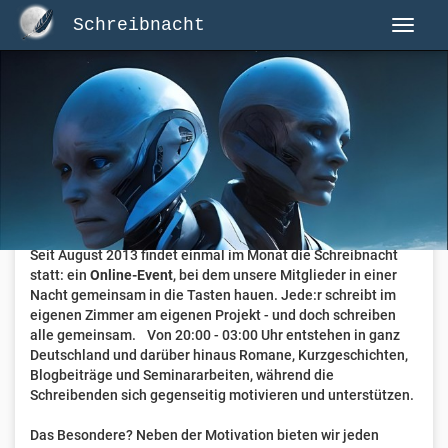
Schreibnacht
Herzlich Willkommen auf Schreibnacht.de
Hier erwartet dich eine aktive Federschwinger-Community
mit über 3.000 Mitgliedern.
Willkommen ist jede Person, die gerne schreibt
. Alter, Genre
und Erfahrung sind nicht relevant, es zählt allein die Liebe
zum geschriebenen Wort.
Seit August 2013 findet einmal im Monat die Schreibnacht
statt: ein
Online-Event
, bei dem unsere Mitglieder in einer
Nacht gemeinsam in die Tasten hauen. Jede:r schreibt im
eigenen Zimmer am eigenen Projekt - und doch schreiben
alle gemeinsam. Von 20:00 - 03:00 Uhr entstehen in ganz
Deutschland und darüber hinaus Romane, Kurzgeschichten,
Blogbeiträge und Seminararbeiten, während die
Schreibenden sich gegenseitig motivieren und unterstützen.
Das Besondere? Neben der Motivation bieten wir jeden