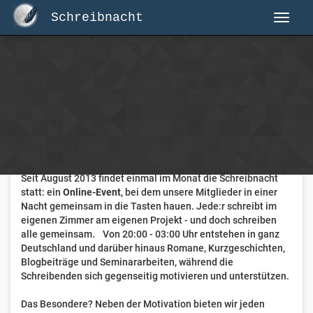
Schreibnacht
Herzlich Willkommen auf Schreibnacht.de
Hier erwartet dich eine aktive Federschwinger-Community
mit über 3.000 Mitgliedern.
Willkommen ist jede Person, die gerne schreibt
. Alter, Genre
und Erfahrung sind nicht relevant, es zählt allein die Liebe
zum geschriebenen Wort.
Seit August 2013 findet einmal im Monat die Schreibnacht
statt: ein
Online-Event
, bei dem unsere Mitglieder in einer
Nacht gemeinsam in die Tasten hauen. Jede:r schreibt im
eigenen Zimmer am eigenen Projekt - und doch schreiben
alle gemeinsam. Von 20:00 - 03:00 Uhr entstehen in ganz
Deutschland und darüber hinaus Romane, Kurzgeschichten,
Blogbeiträge und Seminararbeiten, während die
Schreibenden sich gegenseitig motivieren und unterstützen.
Das Besondere? Neben der Motivation bieten wir jeden