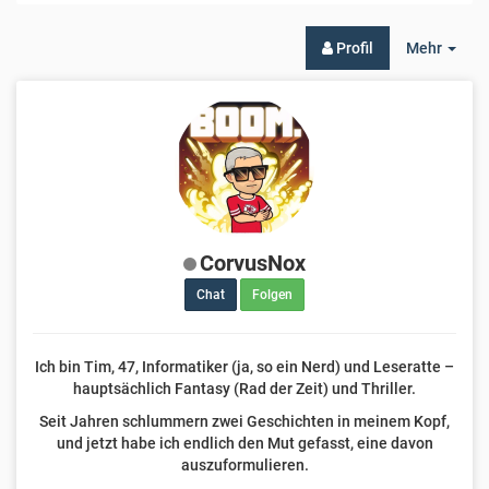
Togg
Profil
Mehr
Dro
CorvusNox
Chat
Folgen
Ich bin Tim, 47, Informatiker (ja, so ein Nerd) und Leseratte –
hauptsächlich Fantasy (Rad der Zeit) und Thriller.
Seit Jahren schlummern zwei Geschichten in meinem Kopf,
und jetzt habe ich endlich den Mut gefasst, eine davon
auszuformulieren.