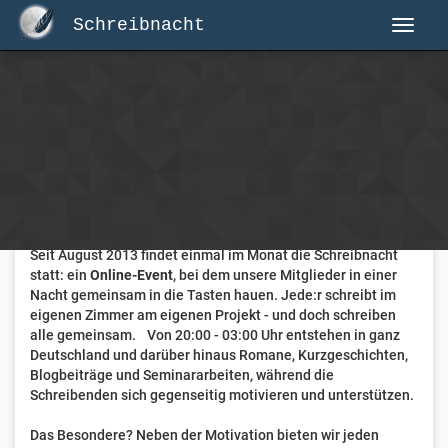
Schreibnacht
Herzlich Willkommen auf Schreibnacht.de
Hier erwartet dich eine aktive Federschwinger-Community
mit über 3.000 Mitgliedern.
Willkommen ist jede Person, die gerne schreibt
. Alter, Genre
und Erfahrung sind nicht relevant, es zählt allein die Liebe
zum geschriebenen Wort.
Seit August 2013 findet einmal im Monat die Schreibnacht
statt: ein
Online-Event
, bei dem unsere Mitglieder in einer
Nacht gemeinsam in die Tasten hauen. Jede:r schreibt im
eigenen Zimmer am eigenen Projekt - und doch schreiben
alle gemeinsam. Von 20:00 - 03:00 Uhr entstehen in ganz
Deutschland und darüber hinaus Romane, Kurzgeschichten,
Blogbeiträge und Seminararbeiten, während die
Schreibenden sich gegenseitig motivieren und unterstützen.
Das Besondere? Neben der Motivation bieten wir jeden