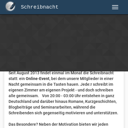
Schreibnacht
Herzlich Willkommen auf Schreibnacht.de
Hier erwartet dich eine aktive Federschwinger-Community
mit über 3.000 Mitgliedern.
Willkommen ist jede Person, die gerne schreibt
. Alter, Genre
und Erfahrung sind nicht relevant, es zählt allein die Liebe
zum geschriebenen Wort.
Seit August 2013 findet einmal im Monat die Schreibnacht
statt: ein
Online-Event
, bei dem unsere Mitglieder in einer
Nacht gemeinsam in die Tasten hauen. Jede:r schreibt im
eigenen Zimmer am eigenen Projekt - und doch schreiben
alle gemeinsam. Von 20:00 - 03:00 Uhr entstehen in ganz
Deutschland und darüber hinaus Romane, Kurzgeschichten,
Blogbeiträge und Seminararbeiten, während die
Schreibenden sich gegenseitig motivieren und unterstützen.
Das Besondere? Neben der Motivation bieten wir jeden