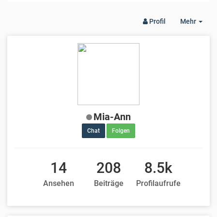
Togg
Profil
Mehr
Dro
Mia-Ann
Chat
Folgen
14
208
8.5k
Ansehen
Beiträge
Profilaufrufe