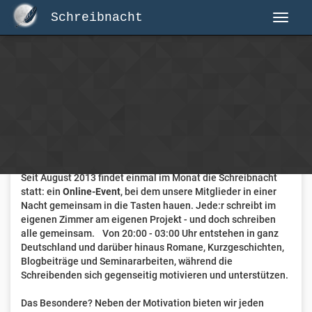
Schreibnacht
Herzlich Willkommen auf Schreibnacht.de
Hier erwartet dich eine aktive Federschwinger-Community
mit über 3.000 Mitgliedern.
Willkommen ist jede Person, die gerne schreibt
. Alter, Genre
und Erfahrung sind nicht relevant, es zählt allein die Liebe
zum geschriebenen Wort.
Seit August 2013 findet einmal im Monat die Schreibnacht
statt: ein
Online-Event
, bei dem unsere Mitglieder in einer
Nacht gemeinsam in die Tasten hauen. Jede:r schreibt im
eigenen Zimmer am eigenen Projekt - und doch schreiben
alle gemeinsam. Von 20:00 - 03:00 Uhr entstehen in ganz
Deutschland und darüber hinaus Romane, Kurzgeschichten,
Blogbeiträge und Seminararbeiten, während die
Schreibenden sich gegenseitig motivieren und unterstützen.
Das Besondere? Neben der Motivation bieten wir jeden