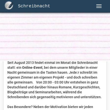
Schreibnacht
Herzlich Willkommen auf Schreibnacht.de
Hier erwartet dich eine aktive Federschwinger-Community
mit über 3.000 Mitgliedern.
Willkommen ist jede Person, die gerne schreibt
. Alter, Genre
und Erfahrung sind nicht relevant, es zählt allein die Liebe
zum geschriebenen Wort.
Seit August 2013 findet einmal im Monat die Schreibnacht
statt: ein
Online-Event
, bei dem unsere Mitglieder in einer
Nacht gemeinsam in die Tasten hauen. Jede:r schreibt im
eigenen Zimmer am eigenen Projekt - und doch schreiben
alle gemeinsam. Von 20:00 - 03:00 Uhr entstehen in ganz
Deutschland und darüber hinaus Romane, Kurzgeschichten,
Blogbeiträge und Seminararbeiten, während die
Schreibenden sich gegenseitig motivieren und unterstützen.
Das Besondere? Neben der Motivation bieten wir jeden