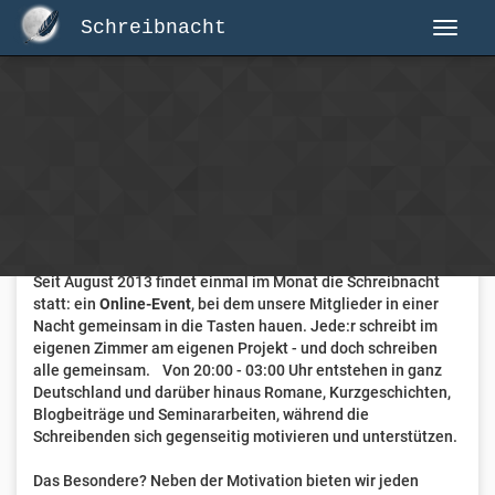
Schreibnacht
Herzlich Willkommen auf Schreibnacht.de
Hier erwartet dich eine aktive Federschwinger-Community
mit über 3.000 Mitgliedern.
Willkommen ist jede Person, die gerne schreibt
. Alter, Genre
und Erfahrung sind nicht relevant, es zählt allein die Liebe
zum geschriebenen Wort.
Seit August 2013 findet einmal im Monat die Schreibnacht
statt: ein
Online-Event
, bei dem unsere Mitglieder in einer
Nacht gemeinsam in die Tasten hauen. Jede:r schreibt im
eigenen Zimmer am eigenen Projekt - und doch schreiben
alle gemeinsam. Von 20:00 - 03:00 Uhr entstehen in ganz
Deutschland und darüber hinaus Romane, Kurzgeschichten,
Blogbeiträge und Seminararbeiten, während die
Schreibenden sich gegenseitig motivieren und unterstützen.
Das Besondere? Neben der Motivation bieten wir jeden