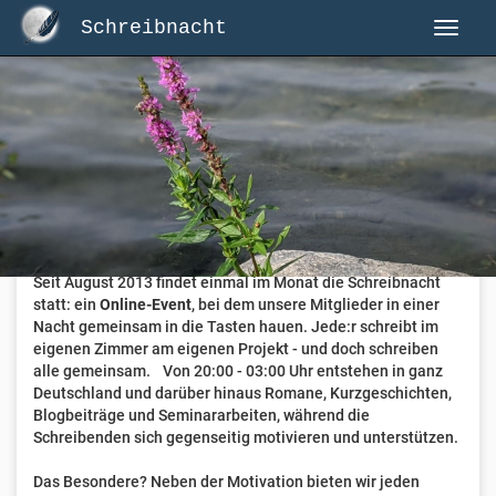
Schreibnacht
Herzlich Willkommen auf Schreibnacht.de
Hier erwartet dich eine aktive Federschwinger-Community
mit über 3.000 Mitgliedern.
Willkommen ist jede Person, die gerne schreibt
. Alter, Genre
und Erfahrung sind nicht relevant, es zählt allein die Liebe
zum geschriebenen Wort.
Seit August 2013 findet einmal im Monat die Schreibnacht
statt: ein
Online-Event
, bei dem unsere Mitglieder in einer
Nacht gemeinsam in die Tasten hauen. Jede:r schreibt im
eigenen Zimmer am eigenen Projekt - und doch schreiben
alle gemeinsam. Von 20:00 - 03:00 Uhr entstehen in ganz
Deutschland und darüber hinaus Romane, Kurzgeschichten,
Blogbeiträge und Seminararbeiten, während die
Schreibenden sich gegenseitig motivieren und unterstützen.
Das Besondere? Neben der Motivation bieten wir jeden