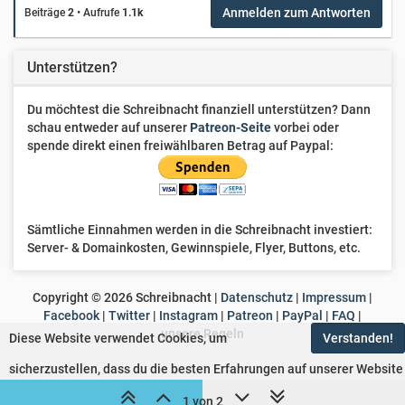
Anmelden zum Antworten
Beiträge
2
•
Aufrufe
1.1k
Unterstützen?
Du möchtest die Schreibnacht finanziell unterstützen? Dann
schau entweder auf unserer
Patreon-Seite
vorbei oder
spende direkt einen freiwählbaren Betrag auf Paypal:
Sämtliche Einnahmen werden in die Schreibnacht investiert:
Server- & Domainkosten, Gewinnspiele, Flyer, Buttons, etc.
Copyright ©
2026
Schreibnacht |
Datenschutz
|
Impressum
|
Facebook
|
Twitter
|
Instagram
|
Patreon
|
PayPal
|
FAQ
|
unsere Regeln
Diese Website verwendet Cookies, um
Verstanden!
sicherzustellen, dass du die besten Erfahrungen auf unserer Website
machst.
Erfahre mehr
1 von 2