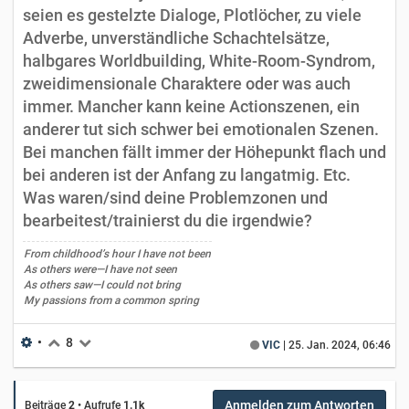
seien es gestelzte Dialoge, Plotlöcher, zu viele
Adverbe, unverständliche Schachtelsätze,
halbgares Worldbuilding, White-Room-Syndrom,
zweidimensionale Charaktere oder was auch
immer. Mancher kann keine Actionszenen, ein
anderer tut sich schwer bei emotionalen Szenen.
Bei manchen fällt immer der Höhepunkt flach und
bei anderen ist der Anfang zu langatmig. Etc.
Was waren/sind deine Problemzonen und
bearbeitest/trainierst du die irgendwie?
From childhood’s hour I have not been
As others were—I have not seen
As others saw—I could not bring
My passions from a common spring
•
8
VIC
|
25. Jan. 2024, 06:46
Anmelden zum Antworten
Beiträge
2
•
Aufrufe
1.1k