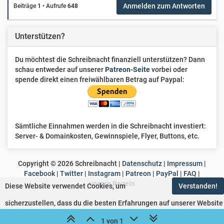
Anmelden zum Antworten
Beiträge
1
•
Aufrufe
648
Unterstützen?
Du möchtest die Schreibnacht finanziell unterstützen? Dann
schau entweder auf unserer
Patreon-Seite
vorbei oder
spende direkt einen freiwählbaren Betrag auf Paypal:
Sämtliche Einnahmen werden in die Schreibnacht investiert:
Server- & Domainkosten, Gewinnspiele, Flyer, Buttons, etc.
Copyright ©
2026
Schreibnacht |
Datenschutz
|
Impressum
|
Facebook
|
Twitter
|
Instagram
|
Patreon
|
PayPal
|
FAQ
|
unsere Regeln
Diese Website verwendet Cookies, um
Verstanden!
sicherzustellen, dass du die besten Erfahrungen auf unserer Website
machst.
Erfahre mehr
1 von 1