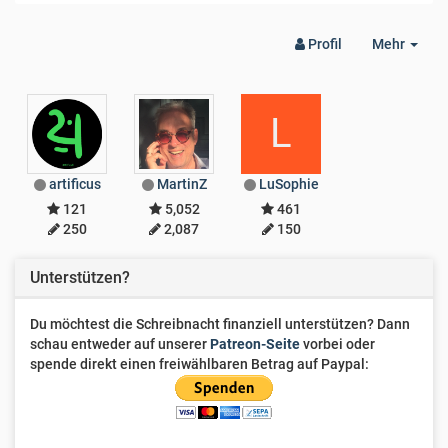
Togg
Profil
Mehr
Dro
L
artificus
MartinZ
LuSophie
121
5,052
461
250
2,087
150
Unterstützen?
Du möchtest die Schreibnacht finanziell unterstützen? Dann
schau entweder auf unserer
Patreon-Seite
vorbei oder
spende direkt einen freiwählbaren Betrag auf Paypal: