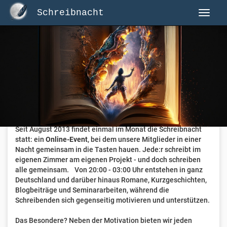
Schreibnacht
Herzlich Willkommen auf Schreibnacht.de
Hier erwartet dich eine aktive Federschwinger-Community
mit über 3.000 Mitgliedern.
Willkommen ist jede Person, die gerne schreibt
. Alter, Genre
und Erfahrung sind nicht relevant, es zählt allein die Liebe
zum geschriebenen Wort.
Seit August 2013 findet einmal im Monat die Schreibnacht
statt: ein
Online-Event
, bei dem unsere Mitglieder in einer
Nacht gemeinsam in die Tasten hauen. Jede:r schreibt im
eigenen Zimmer am eigenen Projekt - und doch schreiben
alle gemeinsam. Von 20:00 - 03:00 Uhr entstehen in ganz
Deutschland und darüber hinaus Romane, Kurzgeschichten,
Blogbeiträge und Seminararbeiten, während die
Schreibenden sich gegenseitig motivieren und unterstützen.
Das Besondere? Neben der Motivation bieten wir jeden