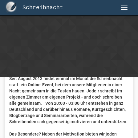
Schreibnacht
Herzlich Willkommen auf Schreibnacht.de
Hier erwartet dich eine aktive Federschwinger-Community
mit über 3.000 Mitgliedern.
Willkommen ist jede Person, die gerne schreibt
. Alter, Genre
und Erfahrung sind nicht relevant, es zählt allein die Liebe
zum geschriebenen Wort.
Seit August 2013 findet einmal im Monat die Schreibnacht
statt: ein
Online-Event
, bei dem unsere Mitglieder in einer
Nacht gemeinsam in die Tasten hauen. Jede:r schreibt im
eigenen Zimmer am eigenen Projekt - und doch schreiben
alle gemeinsam. Von 20:00 - 03:00 Uhr entstehen in ganz
Deutschland und darüber hinaus Romane, Kurzgeschichten,
Blogbeiträge und Seminararbeiten, während die
Schreibenden sich gegenseitig motivieren und unterstützen.
Das Besondere? Neben der Motivation bieten wir jeden