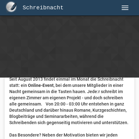
Schreibnacht
Herzlich Willkommen auf Schreibnacht.de
Hier erwartet dich eine aktive Federschwinger-Community
mit über 3.000 Mitgliedern.
Willkommen ist jede Person, die gerne schreibt
. Alter, Genre
und Erfahrung sind nicht relevant, es zählt allein die Liebe
zum geschriebenen Wort.
Seit August 2013 findet einmal im Monat die Schreibnacht
statt: ein
Online-Event
, bei dem unsere Mitglieder in einer
Nacht gemeinsam in die Tasten hauen. Jede:r schreibt im
eigenen Zimmer am eigenen Projekt - und doch schreiben
alle gemeinsam. Von 20:00 - 03:00 Uhr entstehen in ganz
Deutschland und darüber hinaus Romane, Kurzgeschichten,
Blogbeiträge und Seminararbeiten, während die
Schreibenden sich gegenseitig motivieren und unterstützen.
Das Besondere? Neben der Motivation bieten wir jeden