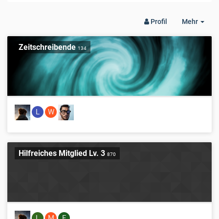
Togg
Profil
Mehr
Dro
Zeitschreibende
134
L
W
Hilfreiches Mitglied Lv. 3
870
L
M
F