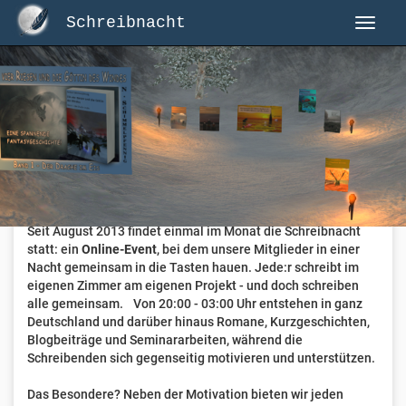
Schreibnacht
Herzlich Willkommen auf Schreibnacht.de
Hier erwartet dich eine aktive Federschwinger-Community
mit über 3.000 Mitgliedern.
Willkommen ist jede Person, die gerne schreibt
. Alter, Genre
und Erfahrung sind nicht relevant, es zählt allein die Liebe
zum geschriebenen Wort.
Seit August 2013 findet einmal im Monat die Schreibnacht
statt: ein
Online-Event
, bei dem unsere Mitglieder in einer
Nacht gemeinsam in die Tasten hauen. Jede:r schreibt im
eigenen Zimmer am eigenen Projekt - und doch schreiben
alle gemeinsam. Von 20:00 - 03:00 Uhr entstehen in ganz
Deutschland und darüber hinaus Romane, Kurzgeschichten,
Blogbeiträge und Seminararbeiten, während die
Schreibenden sich gegenseitig motivieren und unterstützen.
Das Besondere? Neben der Motivation bieten wir jeden