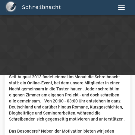
Schreibnacht
Herzlich Willkommen auf Schreibnacht.de
Hier erwartet dich eine aktive Federschwinger-Community
mit über 3.000 Mitgliedern.
Willkommen ist jede Person, die gerne schreibt
. Alter, Genre
und Erfahrung sind nicht relevant, es zählt allein die Liebe
zum geschriebenen Wort.
Seit August 2013 findet einmal im Monat die Schreibnacht
statt: ein
Online-Event
, bei dem unsere Mitglieder in einer
Nacht gemeinsam in die Tasten hauen. Jede:r schreibt im
eigenen Zimmer am eigenen Projekt - und doch schreiben
alle gemeinsam. Von 20:00 - 03:00 Uhr entstehen in ganz
Deutschland und darüber hinaus Romane, Kurzgeschichten,
Blogbeiträge und Seminararbeiten, während die
Schreibenden sich gegenseitig motivieren und unterstützen.
Das Besondere? Neben der Motivation bieten wir jeden