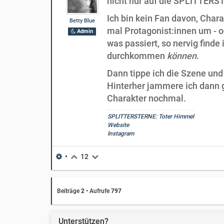
nicht nur auf die SPLITTERS
Ich bin kein Fan davon, Char
Betty Blue
mal Protagonist:innen um - od
Admin
was passiert, so nervig finde
durchkommen
können
.
Dann tippe ich die Szene und
Hinterher jammere ich dann g
Charakter nochmal.
SPLITTERSTERNE: Toter Himmel
Website
Instagram
•
12
Beiträge
2
•
Aufrufe
797
Unterstützen?