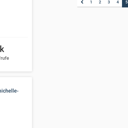
1
2
3
4
5
4k
frufe
ichelle-