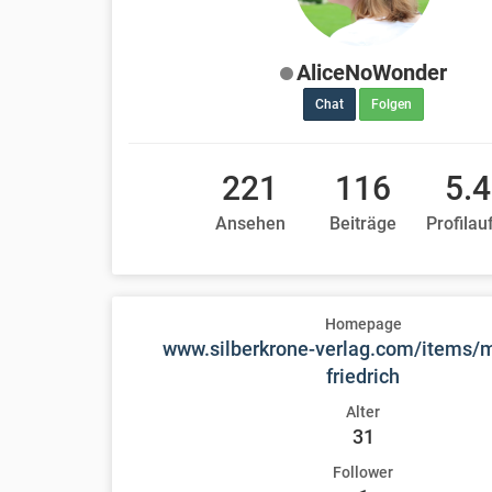
AliceNoWonder
Chat
Folgen
221
116
5.
Ansehen
Beiträge
Profilau
Homepage
www.silberkrone-verlag.com/items/m
friedrich
Alter
31
Follower