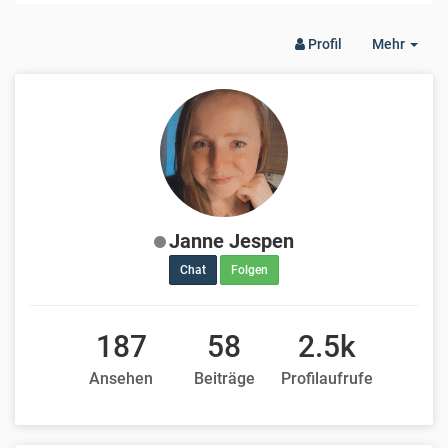
Togg
Profil
Mehr
Dro
Janne Jespen
Chat
Folgen
187
58
2.5k
Ansehen
Beiträge
Profilaufrufe