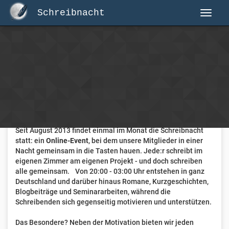
Schreibnacht
Herzlich Willkommen auf Schreibnacht.de
Hier erwartet dich eine aktive Federschwinger-Community
mit über 3.000 Mitgliedern.
Willkommen ist jede Person, die gerne schreibt
. Alter, Genre
und Erfahrung sind nicht relevant, es zählt allein die Liebe
zum geschriebenen Wort.
Seit August 2013 findet einmal im Monat die Schreibnacht
statt: ein
Online-Event
, bei dem unsere Mitglieder in einer
Nacht gemeinsam in die Tasten hauen. Jede:r schreibt im
eigenen Zimmer am eigenen Projekt - und doch schreiben
alle gemeinsam. Von 20:00 - 03:00 Uhr entstehen in ganz
Deutschland und darüber hinaus Romane, Kurzgeschichten,
Blogbeiträge und Seminararbeiten, während die
Schreibenden sich gegenseitig motivieren und unterstützen.
Das Besondere? Neben der Motivation bieten wir jeden