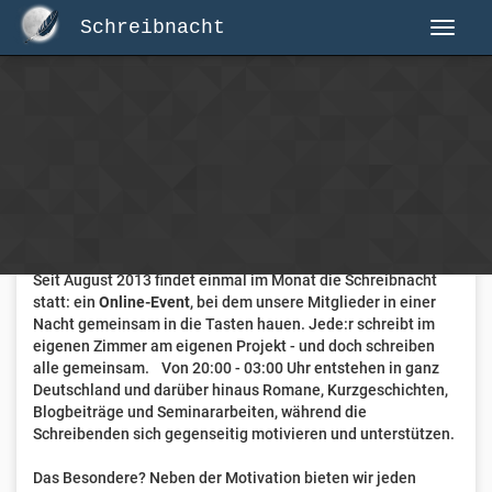
Schreibnacht
Herzlich Willkommen auf Schreibnacht.de
Hier erwartet dich eine aktive Federschwinger-Community
mit über 3.000 Mitgliedern.
Willkommen ist jede Person, die gerne schreibt
. Alter, Genre
und Erfahrung sind nicht relevant, es zählt allein die Liebe
zum geschriebenen Wort.
Seit August 2013 findet einmal im Monat die Schreibnacht
statt: ein
Online-Event
, bei dem unsere Mitglieder in einer
Nacht gemeinsam in die Tasten hauen. Jede:r schreibt im
eigenen Zimmer am eigenen Projekt - und doch schreiben
alle gemeinsam. Von 20:00 - 03:00 Uhr entstehen in ganz
Deutschland und darüber hinaus Romane, Kurzgeschichten,
Blogbeiträge und Seminararbeiten, während die
Schreibenden sich gegenseitig motivieren und unterstützen.
Das Besondere? Neben der Motivation bieten wir jeden