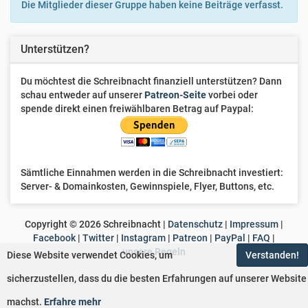
Die Mitglieder dieser Gruppe haben keine Beiträge verfasst.
Van
Unterstützen?
Lou
Du möchtest die Schreibnacht finanziell unterstützen? Dann
Liehsah
schau entweder auf unserer
Patreon-Seite
vorbei oder
spende direkt einen freiwählbaren Betrag auf Paypal:
H
Helmut
Moe
Sämtliche Einnahmen werden in die Schreibnacht investiert:
Wintergeist
Server- & Domainkosten, Gewinnspiele, Flyer, Buttons, etc.
Tagtraumtalent
Copyright ©
2026
Schreibnacht |
Datenschutz
|
Impressum
|
Facebook
|
Twitter
|
Instagram
|
Patreon
|
PayPal
|
FAQ
|
Recea
unsere Regeln
Diese Website verwendet Cookies, um
Verstanden!
sicherzustellen, dass du die besten Erfahrungen auf unserer Website
D
Dreammaker
machst.
Erfahre mehr