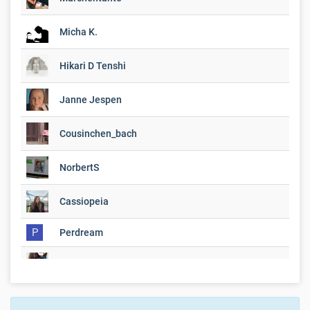
Micha K.
Hikari D Tenshi
Janne Jespen
Cousinchen_bach
NorbertS
Cassiopeia
P
Perdream
Bianca
LukeDaSilva