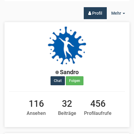
Togg
Profil
Mehr
Dro
Sandro
Chat
Folgen
116
32
456
Ansehen
Beiträge
Profilaufrufe