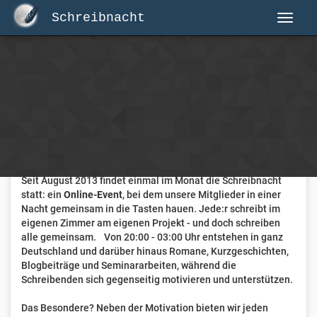
Schreibnacht
Herzlich Willkommen auf Schreibnacht.de
Hier erwartet dich eine aktive Federschwinger-Community
mit über 3.000 Mitgliedern.
Willkommen ist jede Person, die gerne schreibt
. Alter, Genre
und Erfahrung sind nicht relevant, es zählt allein die Liebe
zum geschriebenen Wort.
Seit August 2013 findet einmal im Monat die Schreibnacht
statt: ein
Online-Event
, bei dem unsere Mitglieder in einer
Nacht gemeinsam in die Tasten hauen. Jede:r schreibt im
eigenen Zimmer am eigenen Projekt - und doch schreiben
alle gemeinsam. Von 20:00 - 03:00 Uhr entstehen in ganz
Deutschland und darüber hinaus Romane, Kurzgeschichten,
Blogbeiträge und Seminararbeiten, während die
Schreibenden sich gegenseitig motivieren und unterstützen.
Das Besondere? Neben der Motivation bieten wir jeden