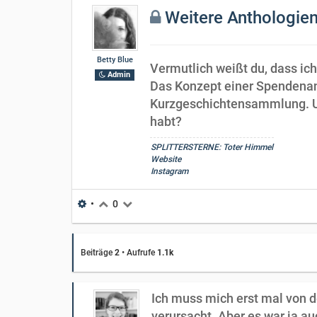
Weitere Anthologien
Betty Blue
Vermutlich weißt du, dass i
Admin
Das Konzept einer Spendenant
Kurzgeschichtensammlung. Und
habt?
SPLITTERSTERNE: Toter Himmel
Website
Instagram
•
0
Beiträge
2
•
Aufrufe
1.1k
Ich muss mich erst mal von 
verursacht. Aber es war ja a