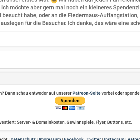
g. Ich möchte aber gern mal noch ein kleineres Spendenzi
 besucht habe, oder an die Fledermaus-Auffangstation, d
 auslegen für die Besucher. Ich denke, das wäre eine sc
zen? Dann schau entweder auf unserer
Patreon-Seite
vorbei oder spende 
stiert: Server- & Domainkosten, Gewinnspiele, Flyer, Buttons, etc.
cht |
Datenschutz
|
Impressum
|
Facebook
|
Twitter
|
Instagram
|
Patre