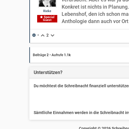
Konkret ist nichts in Planun
Rieke
Lebenshof, den ich schon mal
Special
Guest
Anthologie dann auch vor Ort
•
2
Beiträge
2
•
Aufrufe
1.1k
Unterstützen?
Du möchtest die Schreibnacht finanziell unterstüt
Sämtliche Einnahmen werden in die Schreibnacht inve
Copyright ©
2026
Schreibna