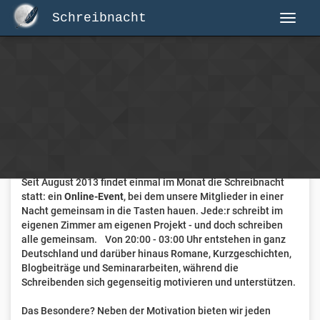
Schreibnacht
Herzlich Willkommen auf Schreibnacht.de
Hier erwartet dich eine aktive Federschwinger-Community
mit über 3.000 Mitgliedern.
Willkommen ist jede Person, die gerne schreibt
. Alter, Genre
und Erfahrung sind nicht relevant, es zählt allein die Liebe
zum geschriebenen Wort.
Seit August 2013 findet einmal im Monat die Schreibnacht
statt: ein
Online-Event
, bei dem unsere Mitglieder in einer
Nacht gemeinsam in die Tasten hauen. Jede:r schreibt im
eigenen Zimmer am eigenen Projekt - und doch schreiben
alle gemeinsam. Von 20:00 - 03:00 Uhr entstehen in ganz
Deutschland und darüber hinaus Romane, Kurzgeschichten,
Blogbeiträge und Seminararbeiten, während die
Schreibenden sich gegenseitig motivieren und unterstützen.
Das Besondere? Neben der Motivation bieten wir jeden