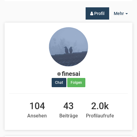
Togg
Profil
Mehr
Dro
finesai
Chat
Folgen
104
43
2.0k
Ansehen
Beiträge
Profilaufrufe