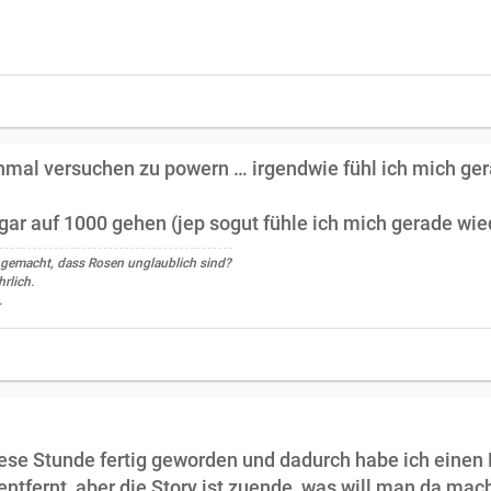
ochmal versuchen zu powern … irgendwie fühl ich mich ge
ogar auf 1000 gehen (jep sogut fühle ich mich gerade wi
 gemacht, dass Rosen unglaublich sind?
rlich.
.
iese Stunde fertig geworden und dadurch habe ich ein
ntfernt, aber die Story ist zuende, was will man da mach