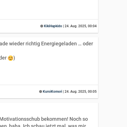
KikiHapkido
|
24. Aug. 2025, 00:04
rade wieder richtig Energiegeladen … oder
eder
)
KuroiKomori
|
24. Aug. 2025, 00:05
en Motivationsschub bekommen! Noch so
en, haha. Ich schau jetzt mal, was mir