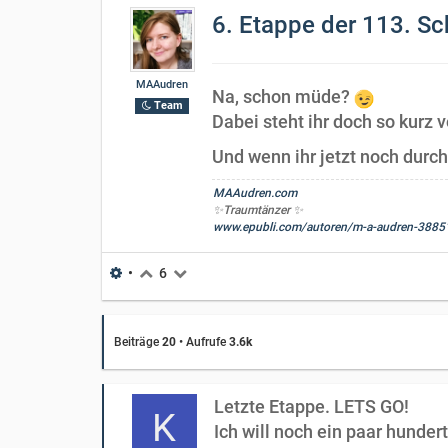
6. Etappe der 113. Sc
MAAudren
Na, schon müde?
Team
Dabei steht ihr doch so kurz v
Und wenn ihr jetzt noch durch 
MAAudren.com
✨Traumtänzer ✨
www.epubli.com/autoren/m-a-audren-3885
•
6
Beiträge
20
•
Aufrufe
3.6k
Letzte Etappe. LETS GO!
K
Ich will noch ein paar hunder