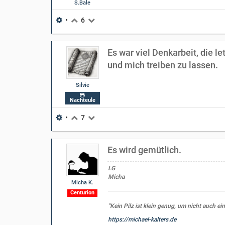
S.Bale
•
6
Es war viel Denkarbeit, die l
und mich treiben zu lassen.
Silvie
Nachteule
•
7
Es wird gemütlich.
LG
Micha
Micha K.
Centurion
"Kein Pilz ist klein genug, um nicht auch ein
https://michael-kalters.de