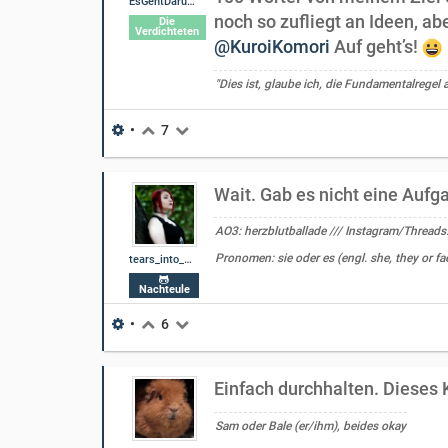
EsGehtDarumDass
noch so zufliegt an Ideen, ab
Die
Verdichteten
@KuroiKomori
Auf geht’s!
"Dies ist, glaube ich, die Fundamentalregel a
•
7
Wait. Gab es nicht eine Aufg
AO3: herzblutballade /// Instagram/Threads:
Pronomen: sie oder es (engl. she, they or fa
tears_into_wine
Nachteule
•
6
Einfach durchhalten. Dieses 
Sam oder Bale (er/ihm), beides okay