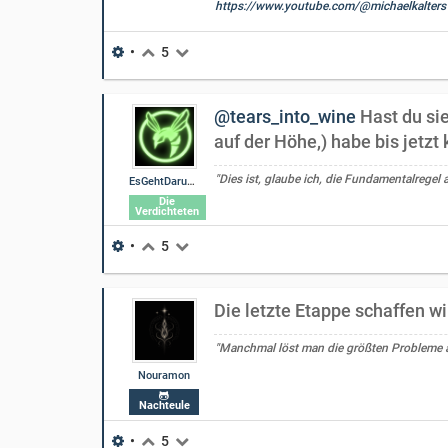
https://www.youtube.com/@michaelkalters
•
5
@tears_into_wine
Hast du sie
auf der Höhe,) habe bis jetzt
"Dies ist, glaube ich, die Fundamentalregel a
EsGehtDarumDass
Die
Verdichteten
•
5
Die letzte Etappe schaffen w
"Manchmal löst man die größten Probleme am
Nouramon
Nachteule
•
5