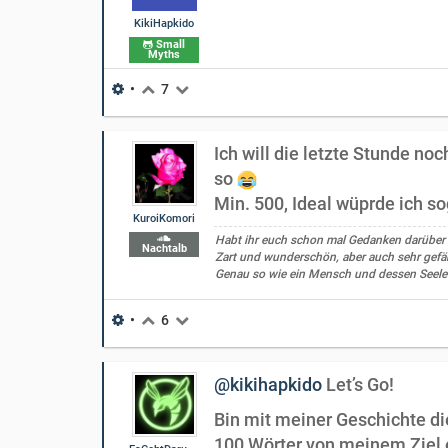
KikiHapkido
Small
Myths
•
7
Ich will die letzte Stunde n
so
Min. 500, Ideal wüprde ich s
KuroiKomori
Habt ihr euch schon mal Gedanken darüber
Nachtalb
Zart und wunderschön, aber auch sehr gefäh
Genau so wie ein Mensch und dessen Seele
•
6
@kikihapkido
Let’s Go!
Bin mit meiner Geschichte d
100 Wörter von meinem Ziel e