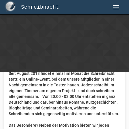
Schreibnacht
Herzlich Willkommen auf Schreibnacht.de
Hier erwartet dich eine aktive Federschwinger-Community
mit über 3.000 Mitgliedern.
Willkommen ist jede Person, die gerne schreibt
. Alter, Genre
und Erfahrung sind nicht relevant, es zählt allein die Liebe
zum geschriebenen Wort.
Seit August 2013 findet einmal im Monat die Schreibnacht
statt: ein
Online-Event
, bei dem unsere Mitglieder in einer
Nacht gemeinsam in die Tasten hauen. Jede:r schreibt im
eigenen Zimmer am eigenen Projekt - und doch schreiben
alle gemeinsam. Von 20:00 - 03:00 Uhr entstehen in ganz
Deutschland und darüber hinaus Romane, Kurzgeschichten,
Blogbeiträge und Seminararbeiten, während die
Schreibenden sich gegenseitig motivieren und unterstützen.
Das Besondere? Neben der Motivation bieten wir jeden