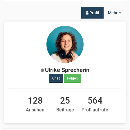
Togg
Profil
Mehr
Dro
Ulrike Sprecherin
Chat
Folgen
128
25
564
Ansehen
Beiträge
Profilaufrufe