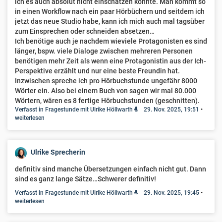
ich es auch absolut nicht einschätzen konnte. Man kommt so
in einen Workflow nach ein paar Hörbüchern und seitdem ich
jetzt das neue Studio habe, kann ich mich auch mal tagsüber
zum Einsprechen oder schneiden absetzen…
Ich benötige auch je nachdem wieviele Protagonisten es sind
länger, bspw. viele Dialoge zwischen mehreren Personen
benötigen mehr Zeit als wenn eine Protagonistin aus der Ich-
Perspektive erzählt und nur eine beste Freundin hat.
Inzwischen spreche ich pro Hörbuchstunde ungefähr 8000
Wörter ein. Also bei einem Buch von sagen wir mal 80.000
Wörtern, wären es 8 fertige Hörbuchstunden (geschnitten).
Verfasst in Fragestunde mit Ulrike Höllwarth
29. Nov. 2025, 19:51
•
Zum einsprechen an sich kann ich dir gar nicht genau sagen
weiterlesen
dann. ich Würde jetzt mal ingesamt die doppelte bis
dreifache Zeit rechnen. Also 24h. Und je nachdem, wieviel
dann in der Woche bei mir los ist brauche ich dann 2-3
Wochen. Dann hört der Autor und meistens eine Testhörerin
Ulrike Sprecherin
Probe und da wird dann auch nochmal bisschen korrigiert
definitiv sind manche Übersetzungen einfach nicht gut. Dann
und dann alles hochgeladen und veröffentlicht…
sind es ganz lange Sätze…Schwerer definitiv!
Verfasst in Fragestunde mit Ulrike Höllwarth
29. Nov. 2025, 19:45
•
weiterlesen