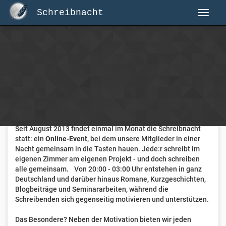
Schreibnacht
Herzlich Willkommen auf Schreibnacht.de
Hier erwartet dich eine aktive Federschwinger-Community
mit über 3.000 Mitgliedern.
Willkommen ist jede Person, die gerne schreibt
. Alter, Genre
und Erfahrung sind nicht relevant, es zählt allein die Liebe
zum geschriebenen Wort.
Seit August 2013 findet einmal im Monat die Schreibnacht
statt: ein
Online-Event
, bei dem unsere Mitglieder in einer
Nacht gemeinsam in die Tasten hauen. Jede:r schreibt im
eigenen Zimmer am eigenen Projekt - und doch schreiben
alle gemeinsam. Von 20:00 - 03:00 Uhr entstehen in ganz
Deutschland und darüber hinaus Romane, Kurzgeschichten,
Blogbeiträge und Seminararbeiten, während die
Schreibenden sich gegenseitig motivieren und unterstützen.
Das Besondere? Neben der Motivation bieten wir jeden