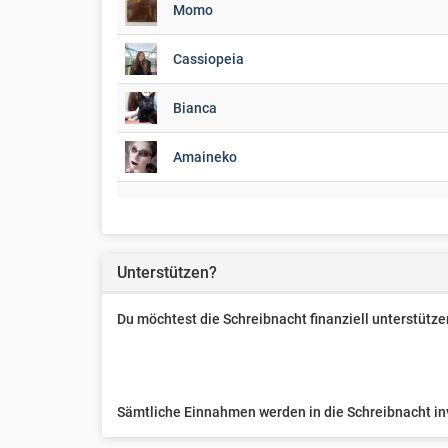
Momo
Cassiopeia
Bianca
Amaineko
trisha
Fara
Unterstützen?
Claudia Starke
Du möchtest die Schreibnacht finanziell unterstüt
mianjanssen
LukeDaSilva
Sämtliche Einnahmen werden in die Schreibnacht inve