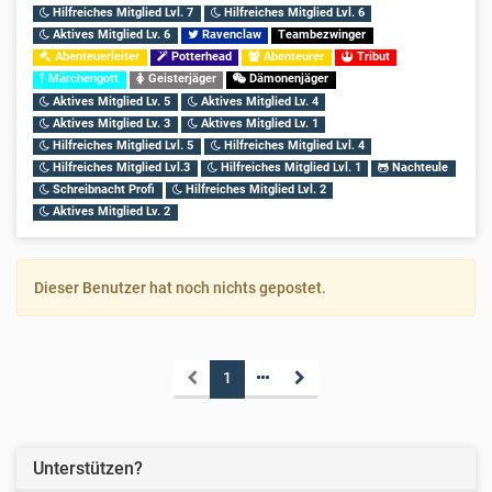
Hilfreiches Mitglied Lvl. 7
Hilfreiches Mitglied Lvl. 6
Aktives Mitglied Lv. 6
Ravenclaw
Teambezwinger
Abenteuerleiter
Potterhead
Abenteurer
Tribut
Märchengott
Geisterjäger
Dämonenjäger
Aktives Mitglied Lv. 5
Aktives Mitglied Lv. 4
Aktives Mitglied Lv. 3
Aktives Mitglied Lv. 1
Hilfreiches Mitglied Lvl. 5
Hilfreiches Mitglied Lvl. 4
Hilfreiches Mitglied Lvl.3
Hilfreiches Mitglied Lvl. 1
Nachteule
Schreibnacht Profi
Hilfreiches Mitglied Lvl. 2
Aktives Mitglied Lv. 2
Dieser Benutzer hat noch nichts gepostet.
1
Unterstützen?