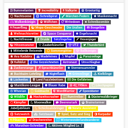
Bummelanten
Incredibility
Valkyrie
Grootartig
Nachtsonne
Schreibpirat
Märchen-Federn
Maskennacht
Wolkenkönigin
Wölfchen
Writedown
Schreibzombie
Feuerflieg
Mops-Geschwader
Die Uralten
Boogelbie
Weihnachtsretter
Space Conqueror
Engelsnacht
Nachtfresser
Druide
Sätzlingsfee
Hexenjäger
Hitzemonster
Zauberkünstler
UTZ
Thunderbird
Mittelerde Reisende
Sommergötter
Ballkönigin
Ava Kadabra
Madeleines
Mupfel
Parazoologe
Halbblut
Die Gezeichneten
Astronaut
Umschlagbar
Zuckerstange
Sprachkünstler
Sternensammler
Buchhaim-Lehrling
Nightflash
Grimmlinge
Kielklinge
Lückenlos
Lord Fuzzlebottom
Die Gefährten
Mantikore-League
Blauer Rabe
42,195km
Löschpapier
Whovian
Goldnacht
WordWarrior
Speeddater
Wildlife
Hochzeitscrasher
Rumtreiber
Düsterwaldkrieger
Kämpfer
Moonwalker
Beerenstark
Brainstormer
Jubeljubiläum
Schicksalsbringer
Newts Assistent
Satzwatch
Satzbauer
Spiel, Satz und Sieg
Karpador
Pikachu
Drachenreiter
Winterwonderlandwanderer
Marathon-Schreiber
Aktives Mitglied Lv. 7