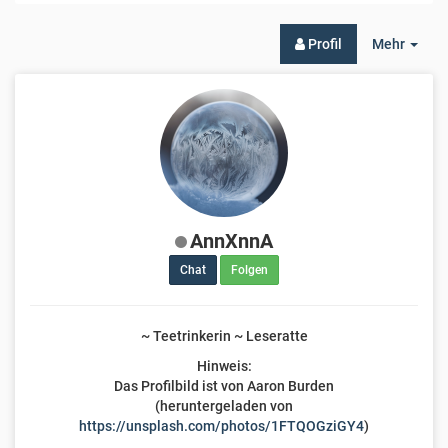
Togg
Profil
Mehr
Dro
AnnXnnA
Chat
Folgen
~ Teetrinkerin ~ Leseratte
Hinweis:
Das Profilbild ist von Aaron Burden
(heruntergeladen von
https://unsplash.com/photos/1FTQOGziGY4
)