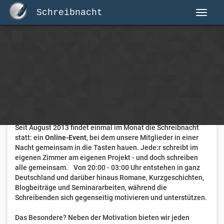
Schreibnacht
Herzlich Willkommen auf Schreibnacht.de
Hier erwartet dich eine aktive Federschwinger-Community
mit über 3.000 Mitgliedern.
Willkommen ist jede Person, die gerne schreibt
. Alter, Genre
und Erfahrung sind nicht relevant, es zählt allein die Liebe
zum geschriebenen Wort.
Seit August 2013 findet einmal im Monat die Schreibnacht
statt: ein
Online-Event
, bei dem unsere Mitglieder in einer
Nacht gemeinsam in die Tasten hauen. Jede:r schreibt im
eigenen Zimmer am eigenen Projekt - und doch schreiben
alle gemeinsam. Von 20:00 - 03:00 Uhr entstehen in ganz
Deutschland und darüber hinaus Romane, Kurzgeschichten,
Blogbeiträge und Seminararbeiten, während die
Schreibenden sich gegenseitig motivieren und unterstützen.
Das Besondere? Neben der Motivation bieten wir jeden