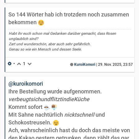
So 144 Wörter hab ich trotzdem noch zusammen
bekommen
Habt ihr euch schon mal Gedanken darüber gemacht, dass Rosen
unglaublich sind?
Zart und wunderschön, aber auch sehr gefährlich.
Genau so wie ein Mensch und dessen Seele.
•
1
KuroiKomori
|
29. Nov. 2025, 23:57
@kuroikomori
Ihre Bestellung wurde aufgenommen.
verbeugtsichundflitztindieKüche
Kommt sofort
Mit Sahne nachtürlich
nicktschnell
und
Schokostreuseln.
Ach, wahrscheinlich hast du doch das meiste von
den Kakao gestern getrunken, dann zählt das gar