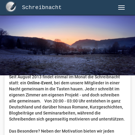
Schreibnacht
Herzlich Willkommen auf Schreibnacht.de
Hier erwartet dich eine aktive Federschwinger-Community
mit über 3.000 Mitgliedern.
Willkommen ist jede Person, die gerne schreibt
. Alter, Genre
und Erfahrung sind nicht relevant, es zählt allein die Liebe
zum geschriebenen Wort.
Seit August 2013 findet einmal im Monat die Schreibnacht
statt: ein
Online-Event
, bei dem unsere Mitglieder in einer
Nacht gemeinsam in die Tasten hauen. Jede:r schreibt im
eigenen Zimmer am eigenen Projekt - und doch schreiben
alle gemeinsam. Von 20:00 - 03:00 Uhr entstehen in ganz
Deutschland und darüber hinaus Romane, Kurzgeschichten,
Blogbeiträge und Seminararbeiten, während die
Schreibenden sich gegenseitig motivieren und unterstützen.
Das Besondere? Neben der Motivation bieten wir jeden