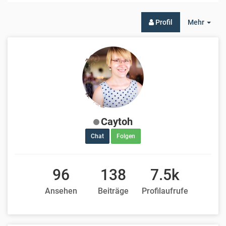
Togg
Profil
Mehr
Dro
Caytoh
Chat
Folgen
96
138
7.5k
Ansehen
Beiträge
Profilaufrufe