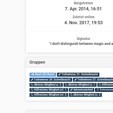
Beigetreten
7. Apr. 2014, 16:51
Zuletzt online
4. Nov. 2017, 19:53
Signatur
"I don't distinguish between magic and ar
Gruppen
Real Life Bayer
Teilnehmer 31. Schreibnacht
Teilnehmer 29. Schreibnacht
Teilnehmer 27. Schreibnach
Aktives Mitglied Lv. 3
Aktives Mitglied Lv. 1
Hilfreich
Hilfreiches Mitglied Lvl. 1
Adventswichtel
Zeitreisen
Hilfreiches Mitglied Lvl. 2
Aktives Mitglied Lv. 2