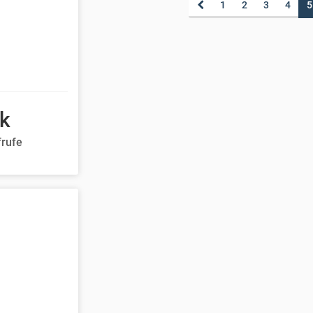
1
2
3
4
5
0k
frufe