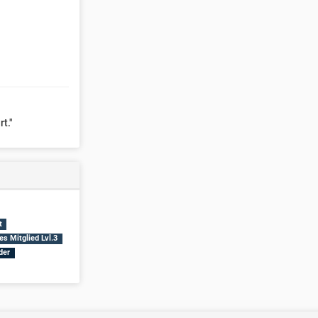
t."
t
es Mitglied Lvl.3
der