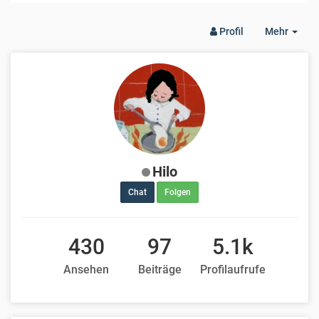
Togg
Profil
Mehr
Dro
Hilo
Chat
Folgen
430
97
5.1k
Ansehen
Beiträge
Profilaufrufe