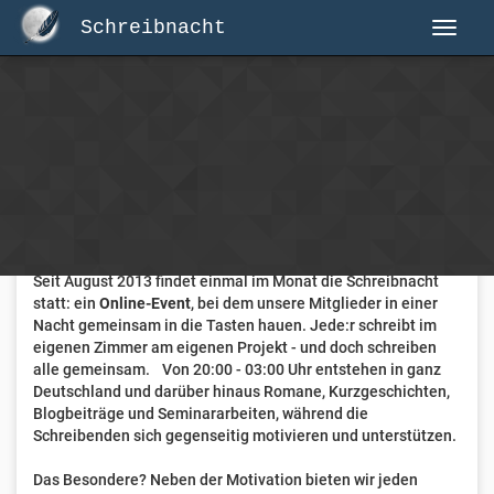
Schreibnacht
Herzlich Willkommen auf Schreibnacht.de
Hier erwartet dich eine aktive Federschwinger-Community
mit über 3.000 Mitgliedern.
Willkommen ist jede Person, die gerne schreibt
. Alter, Genre
und Erfahrung sind nicht relevant, es zählt allein die Liebe
zum geschriebenen Wort.
Seit August 2013 findet einmal im Monat die Schreibnacht
statt: ein
Online-Event
, bei dem unsere Mitglieder in einer
Nacht gemeinsam in die Tasten hauen. Jede:r schreibt im
eigenen Zimmer am eigenen Projekt - und doch schreiben
alle gemeinsam. Von 20:00 - 03:00 Uhr entstehen in ganz
Deutschland und darüber hinaus Romane, Kurzgeschichten,
Blogbeiträge und Seminararbeiten, während die
Schreibenden sich gegenseitig motivieren und unterstützen.
Das Besondere? Neben der Motivation bieten wir jeden