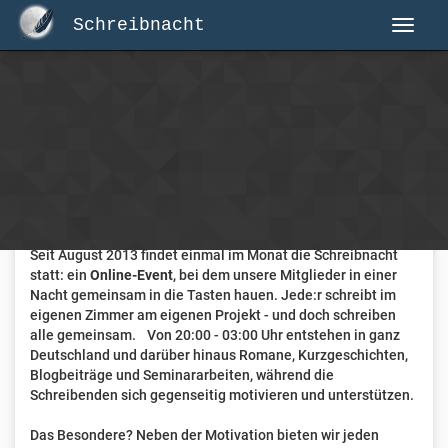
Schreibnacht
Herzlich Willkommen auf Schreibnacht.de
Hier erwartet dich eine aktive Federschwinger-Community
mit über 3.000 Mitgliedern.
Willkommen ist jede Person, die gerne schreibt
. Alter, Genre
und Erfahrung sind nicht relevant, es zählt allein die Liebe
zum geschriebenen Wort.
Seit August 2013 findet einmal im Monat die Schreibnacht
statt: ein
Online-Event
, bei dem unsere Mitglieder in einer
Nacht gemeinsam in die Tasten hauen. Jede:r schreibt im
eigenen Zimmer am eigenen Projekt - und doch schreiben
alle gemeinsam. Von 20:00 - 03:00 Uhr entstehen in ganz
Deutschland und darüber hinaus Romane, Kurzgeschichten,
Blogbeiträge und Seminararbeiten, während die
Schreibenden sich gegenseitig motivieren und unterstützen.
Das Besondere? Neben der Motivation bieten wir jeden