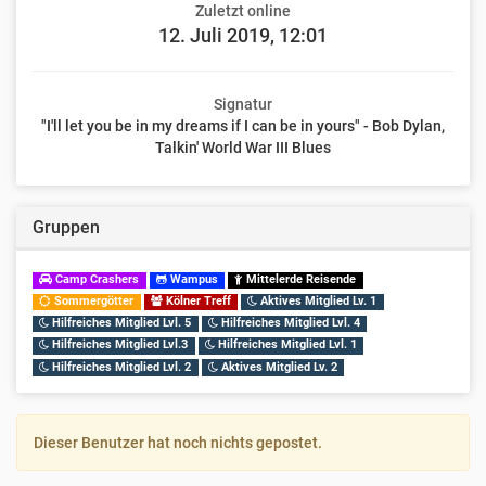
Zuletzt online
12. Juli 2019, 12:01
Signatur
"I'll let you be in my dreams if I can be in yours" - Bob Dylan,
Talkin' World War III Blues
Gruppen
Camp Crashers
Wampus
Mittelerde Reisende
Sommergötter
Kölner Treff
Aktives Mitglied Lv. 1
Hilfreiches Mitglied Lvl. 5
Hilfreiches Mitglied Lvl. 4
Hilfreiches Mitglied Lvl.3
Hilfreiches Mitglied Lvl. 1
Hilfreiches Mitglied Lvl. 2
Aktives Mitglied Lv. 2
Dieser Benutzer hat noch nichts gepostet.