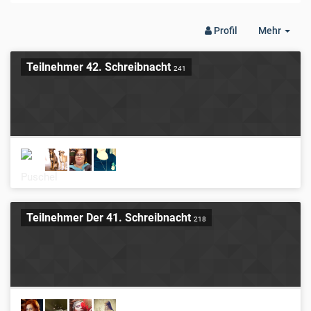
Togg
Profil
Mehr
Dro
Teilnehmer 42. Schreibnacht
241
Teilnehmer Der 41. Schreibnacht
218