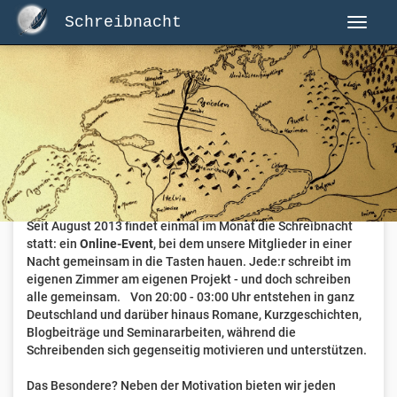
Schreibnacht
Herzlich Willkommen auf Schreibnacht.de
Hier erwartet dich eine aktive Federschwinger-Community
mit über 3.000 Mitgliedern.
Willkommen ist jede Person, die gerne schreibt
. Alter, Genre
und Erfahrung sind nicht relevant, es zählt allein die Liebe
zum geschriebenen Wort.
Seit August 2013 findet einmal im Monat die Schreibnacht
statt: ein
Online-Event
, bei dem unsere Mitglieder in einer
Nacht gemeinsam in die Tasten hauen. Jede:r schreibt im
eigenen Zimmer am eigenen Projekt - und doch schreiben
alle gemeinsam. Von 20:00 - 03:00 Uhr entstehen in ganz
Deutschland und darüber hinaus Romane, Kurzgeschichten,
Blogbeiträge und Seminararbeiten, während die
Schreibenden sich gegenseitig motivieren und unterstützen.
Das Besondere? Neben der Motivation bieten wir jeden