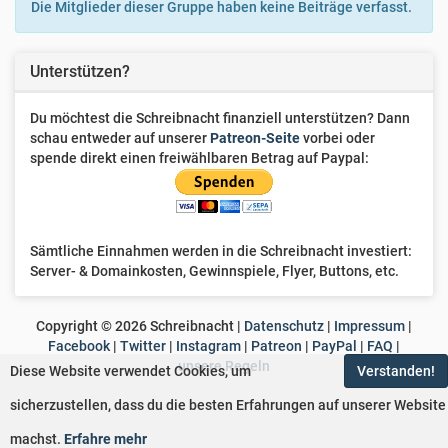
Die Mitglieder dieser Gruppe haben keine Beiträge verfasst.
Kirja
Unterstützen?
Frau Lehner
Du möchtest die Schreibnacht finanziell unterstützen? Dann
Dorina
schau entweder auf unserer
Patreon-Seite
vorbei oder
spende direkt einen freiwählbaren Betrag auf Paypal:
Feuchen
M
mime
Sämtliche Einnahmen werden in die Schreibnacht investiert:
Server- & Domainkosten, Gewinnspiele, Flyer, Buttons, etc.
Schreibsuchti
Greifenfeder
Copyright ©
2026
Schreibnacht |
Datenschutz
|
Impressum
|
Facebook
|
Twitter
|
Instagram
|
Patreon
|
PayPal
|
FAQ
|
unsere Regeln
Diese Website verwendet Cookies, um
Verstanden!
LukeDaSilva
sicherzustellen, dass du die besten Erfahrungen auf unserer Website
Sarah N
machst.
Erfahre mehr