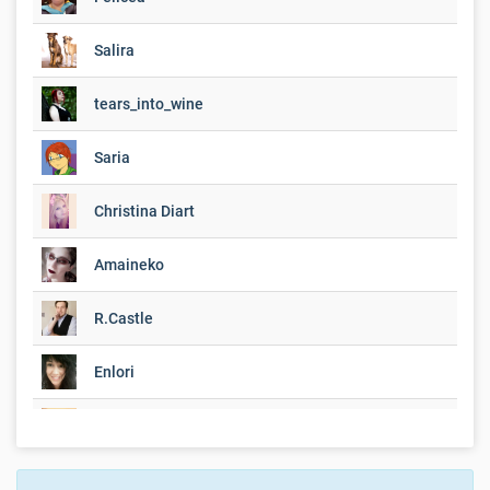
Salira
tears_into_wine
Saria
Christina Diart
Amaineko
R.Castle
Enlori
Heidelperle
Totalschaden