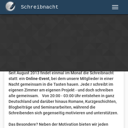
Schreibnacht
Herzlich Willkommen auf Schreibnacht.de
Hier erwartet dich eine aktive Federschwinger-Community
mit über 3.000 Mitgliedern.
Willkommen ist jede Person, die gerne schreibt
. Alter, Genre
und Erfahrung sind nicht relevant, es zählt allein die Liebe
zum geschriebenen Wort.
Seit August 2013 findet einmal im Monat die Schreibnacht
statt: ein
Online-Event
, bei dem unsere Mitglieder in einer
Nacht gemeinsam in die Tasten hauen. Jede:r schreibt im
eigenen Zimmer am eigenen Projekt - und doch schreiben
alle gemeinsam. Von 20:00 - 03:00 Uhr entstehen in ganz
Deutschland und darüber hinaus Romane, Kurzgeschichten,
Blogbeiträge und Seminararbeiten, während die
Schreibenden sich gegenseitig motivieren und unterstützen.
Das Besondere? Neben der Motivation bieten wir jeden