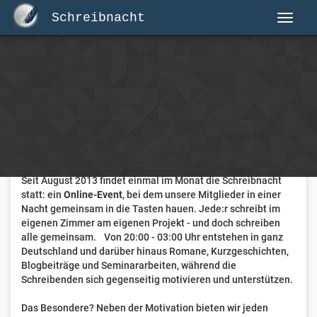
Schreibnacht
Herzlich Willkommen auf Schreibnacht.de
Hier erwartet dich eine aktive Federschwinger-Community
mit über 3.000 Mitgliedern.
Willkommen ist jede Person, die gerne schreibt
. Alter, Genre
und Erfahrung sind nicht relevant, es zählt allein die Liebe
zum geschriebenen Wort.
Seit August 2013 findet einmal im Monat die Schreibnacht
statt: ein
Online-Event
, bei dem unsere Mitglieder in einer
Nacht gemeinsam in die Tasten hauen. Jede:r schreibt im
eigenen Zimmer am eigenen Projekt - und doch schreiben
alle gemeinsam. Von 20:00 - 03:00 Uhr entstehen in ganz
Deutschland und darüber hinaus Romane, Kurzgeschichten,
Blogbeiträge und Seminararbeiten, während die
Schreibenden sich gegenseitig motivieren und unterstützen.
Das Besondere? Neben der Motivation bieten wir jeden