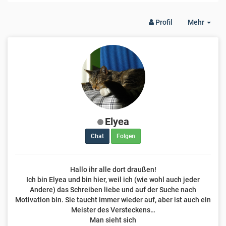
Togg
Profil
Mehr
Dro
Elyea
Chat
Folgen
Hallo ihr alle dort draußen!
Ich bin Elyea und bin hier, weil ich (wie wohl auch jeder
Andere) das Schreiben liebe und auf der Suche nach
Motivation bin. Sie taucht immer wieder auf, aber ist auch ein
Meister des Versteckens…
Man sieht sich