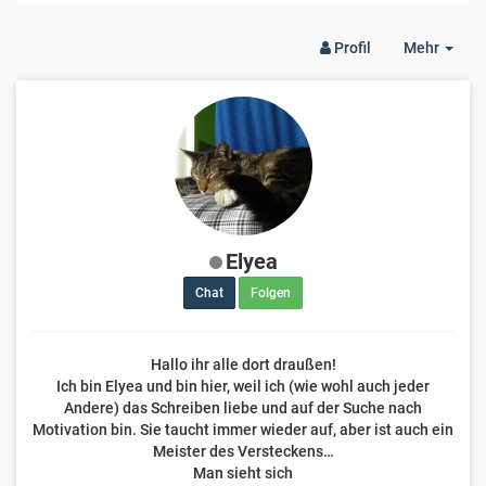
Togg
Profil
Mehr
Dro
Elyea
Chat
Folgen
Hallo ihr alle dort draußen!
Ich bin Elyea und bin hier, weil ich (wie wohl auch jeder
Andere) das Schreiben liebe und auf der Suche nach
Motivation bin. Sie taucht immer wieder auf, aber ist auch ein
Meister des Versteckens…
Man sieht sich