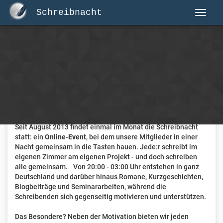
Schreibnacht
Herzlich Willkommen auf Schreibnacht.de
Hier erwartet dich eine aktive Federschwinger-Community
mit über 3.000 Mitgliedern.
Willkommen ist jede Person, die gerne schreibt
. Alter, Genre
und Erfahrung sind nicht relevant, es zählt allein die Liebe
zum geschriebenen Wort.
Seit August 2013 findet einmal im Monat die Schreibnacht
statt: ein
Online-Event
, bei dem unsere Mitglieder in einer
Nacht gemeinsam in die Tasten hauen. Jede:r schreibt im
eigenen Zimmer am eigenen Projekt - und doch schreiben
alle gemeinsam. Von 20:00 - 03:00 Uhr entstehen in ganz
Deutschland und darüber hinaus Romane, Kurzgeschichten,
Blogbeiträge und Seminararbeiten, während die
Schreibenden sich gegenseitig motivieren und unterstützen.
Das Besondere? Neben der Motivation bieten wir jeden