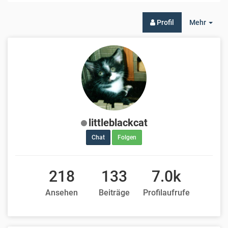
Togg
Profil
Mehr
Dro
littleblackcat
Chat
Folgen
218
133
7.0k
Ansehen
Beiträge
Profilaufrufe