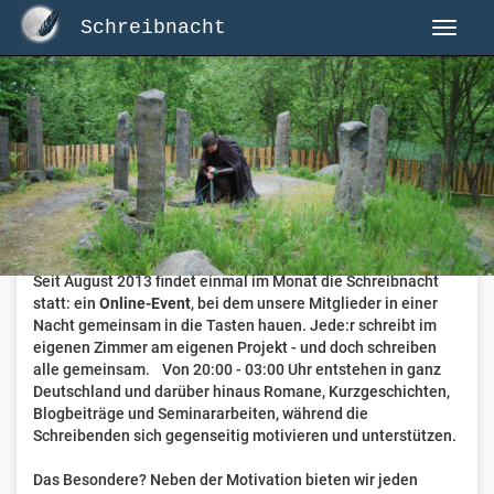
Schreibnacht
Herzlich Willkommen auf Schreibnacht.de
Hier erwartet dich eine aktive Federschwinger-Community
mit über 3.000 Mitgliedern.
Willkommen ist jede Person, die gerne schreibt
. Alter, Genre
und Erfahrung sind nicht relevant, es zählt allein die Liebe
zum geschriebenen Wort.
Seit August 2013 findet einmal im Monat die Schreibnacht
statt: ein
Online-Event
, bei dem unsere Mitglieder in einer
Nacht gemeinsam in die Tasten hauen. Jede:r schreibt im
eigenen Zimmer am eigenen Projekt - und doch schreiben
alle gemeinsam. Von 20:00 - 03:00 Uhr entstehen in ganz
Deutschland und darüber hinaus Romane, Kurzgeschichten,
Blogbeiträge und Seminararbeiten, während die
Schreibenden sich gegenseitig motivieren und unterstützen.
Das Besondere? Neben der Motivation bieten wir jeden