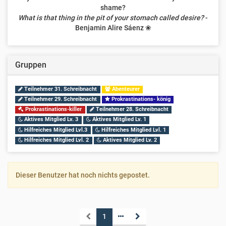
shame?
What is that thing in the pit of your stomach called desire?
-
Benjamin Alire Sáenz ❀
Gruppen
Teilnehmer 31. Schreibnacht
Abenteurer
Teilnehmer 29. Schreibnacht
Prokrastinations- könig
Prokrastinations-killer
Teilnehmer 28. Schreibnacht
Aktives Mitglied Lv. 3
Aktives Mitglied Lv. 1
Hilfreiches Mitglied Lvl.3
Hilfreiches Mitglied Lvl. 1
Hilfreiches Mitglied Lvl. 2
Aktives Mitglied Lv. 2
Dieser Benutzer hat noch nichts gepostet.
1