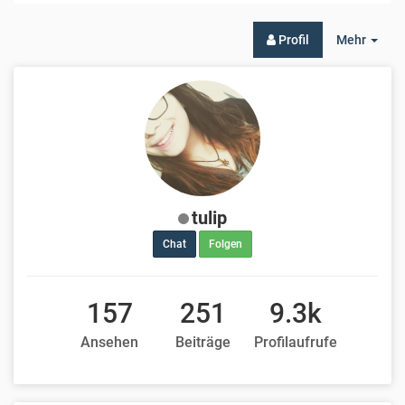
Togg
Profil
Mehr
Dro
tulip
Chat
Folgen
157
251
9.3k
Ansehen
Beiträge
Profilaufrufe