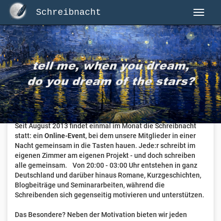
Schreibnacht
Herzlich Willkommen auf Schreibnacht.de
Hier erwartet dich eine aktive Federschwinger-Community
mit über 3.000 Mitgliedern.
Willkommen ist jede Person, die gerne schreibt
. Alter, Genre
und Erfahrung sind nicht relevant, es zählt allein die Liebe
zum geschriebenen Wort.
Seit August 2013 findet einmal im Monat die Schreibnacht
statt: ein
Online-Event
, bei dem unsere Mitglieder in einer
Nacht gemeinsam in die Tasten hauen. Jede:r schreibt im
eigenen Zimmer am eigenen Projekt - und doch schreiben
alle gemeinsam. Von 20:00 - 03:00 Uhr entstehen in ganz
Deutschland und darüber hinaus Romane, Kurzgeschichten,
Blogbeiträge und Seminararbeiten, während die
Schreibenden sich gegenseitig motivieren und unterstützen.
Das Besondere? Neben der Motivation bieten wir jeden