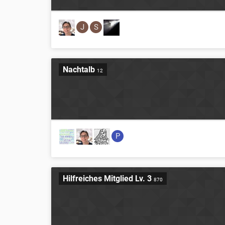
J
S
Nachtalb
12
P
Hilfreiches Mitglied Lv. 3
870